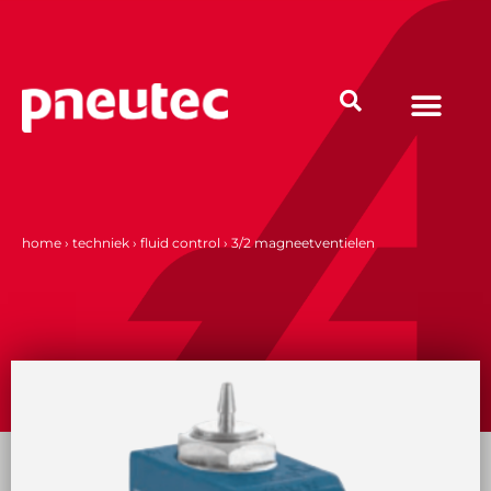
Ga
naar
de
inhoud
home
›
techniek
›
fluid control
›
3/2 magneetventielen