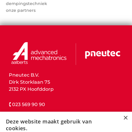
dempingstechniek
onze partners
Pneutec B.V.
Dirk Storklaan 75
2132 PX Hoofddorp
🕻 023 569 90 90
×
contact details
Deze website maakt gebruik van
cookies.