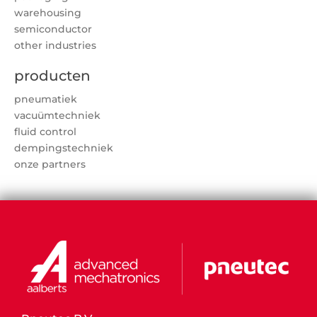
warehousing
semiconductor
other industries
producten
pneumatiek
vacuümtechniek
fluid control
dempingstechniek
onze partners