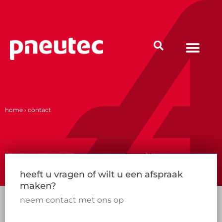
Ga
naar
de
inhoud
home
›
contact
heeft u vragen of wilt u een afspraak
maken?
neem contact met ons op