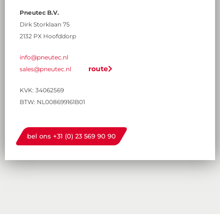
Pneutec B.V.
Dirk Storklaan 75
2132 PX Hoofddorp
info@pneutec.nl
route
sales@pneutec.nl
KVK: 34062569
BTW:
NL008699161B01
bel ons +31 (0) 23 569 90 90