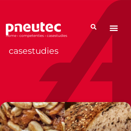
Ga
naar
de
inhoud
home
›
competenties
›
casestudies
casestudies