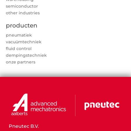
semiconductor
other industries
producten
pneumatiek
vacuümtechniek
fluid control
dempingstechniek
onze partners
Pneutec B.V.