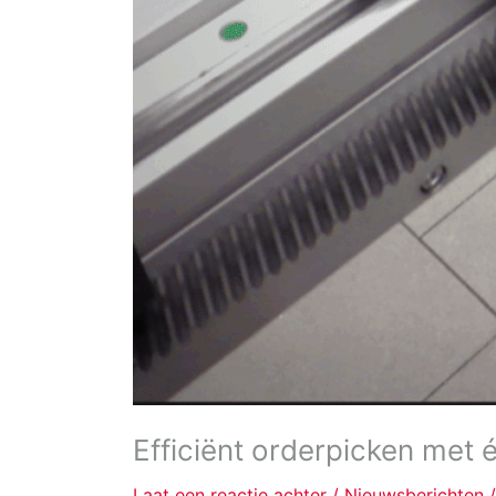
Efficiënt orderpicken met é
Laat een reactie achter
/
Nieuwsberichten