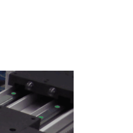
pneutec
contact