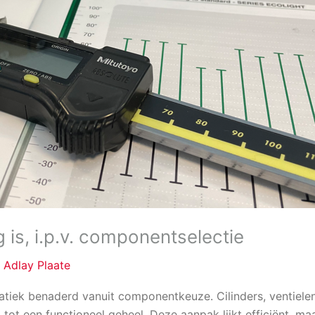
is, i.p.v. componentselectie
/
Adlay Plaate
atiek benaderd vanuit componentkeuze. Cilinders, venti
tot een functioneel geheel. Deze aanpak lijkt efficiënt, ma