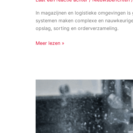
In magazijnen en logistieke omgevingen is 
systemen maken complexe en nauwkeurige 
opslag, sorting en orderverzameling.
Meer lezen »
Elektrische
lineaire
actuatoren
voor
precisie
en
hygiëne