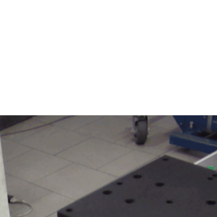
services
producten
markten
over 