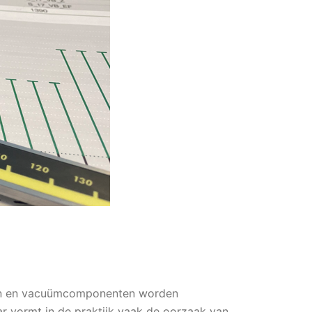
elen en vacuümcomponenten worden
ar vormt in de praktijk vaak de oorzaak van