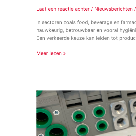
Laat een reactie achter
/
Nieuwsberichten
In sectoren zoals food, beverage en farma
nauwkeurig, betrouwbaar en vooral hygiënis
Een verkeerde keuze kan leiden tot product
Meer lezen »
Wanneer
engineering
nodig
is,
i.p.v. componentselectie