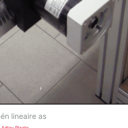
én lineaire as
/
Adlay Plaate