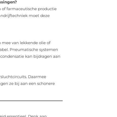
ssingen?
 of farmaceutische productie
andrijftechniek moet deze
h mee van lekkende olie of
ptabel. Pneumatische systemen
 condensatie kan bijdragen aan
rsluchtcircuits. Daarmee
agen ze bij aan een schonere
id essentieel. Denk aan