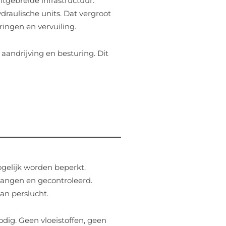
tgebreide infrastructuur:
raulische units. Dat vergroot
ringen en vervuiling.
andrijving en besturing. Dit
elijk worden beperkt.
vangen en gecontroleerd.
van perslucht.
ig. Geen vloeistoffen, geen