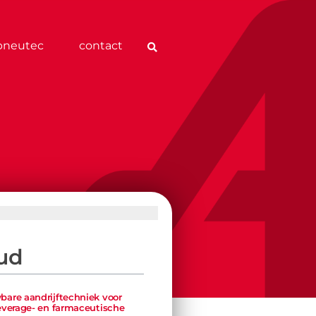
pneutec
contact
ud
bare aandrijftechniek voor
everage- en farmaceutische