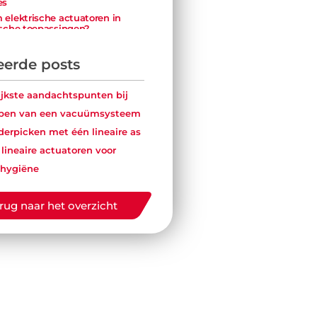
es
elektrische actuatoren in
sche toepassingen?
Schone technologie zonder
risico op contaminatie
eerde posts
Controleerbare precisie en
herhaalnauwkeurigheid
ijkste aandachtspunten bij
infrastructuur, meer overzicht
rpen van een vacuümsysteem
derhoudsintensiteit
rderpicken met één lineaire as
efficiënt en veilig
chikte E‑actuator voor
 lineaire actuatoren voor
sche toepassingen
 hygiëne
bare lineaire beweging in
he processen
: van actuator tot
rug naar het overzicht
moplossing
Werkt u aan hygiënische
machineautomatisering?