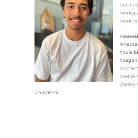
kan ik 
werkzaa
werkgev
Hoewel 
Pneutec
thuis b
toegank
hier ec
met je 
persoonl
waardevol.