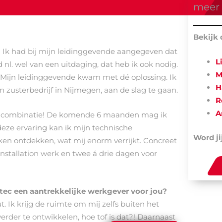
meer 
Bekijk 
?
Ik had bij mijn leidinggevende aangegeven dat
L
d nl. wel van een uitdaging, dat heb ik ook nodig.
M
in. Mijn leidinggevende kwam met dé oplossing. Ik
H
n zusterbedrijf in Nijmegen, aan de slag te gaan.
R
A
e combinatie! De komende 6 maanden mag ik
eze ervaring kan ik mijn technische
Word ji
en ontdekken, wat mij enorm verrijkt. Concreet
nstallation werk en twee á drie dagen voor
tec een aantrekkelijke werkgever voor jou?
. Ik krijg de ruimte om mij zelfs buiten het
verder te ontwikkelen, hoe tof is dat?! Daarnaast