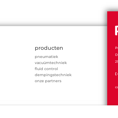
producten
P
D
pneumatiek
2
vacuümtechniek
fluid control

dempingstechniek
onze partners
c