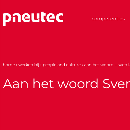
Ga
naar
de
competenties
inhoud
home
›
werken bij
›
people and culture
›
aan het woord – sven 
Aan het woord Sve