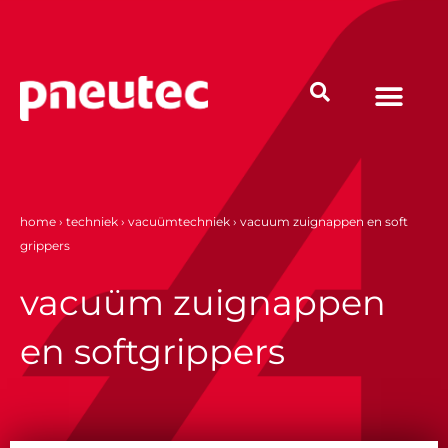
Ga
naar
de
inhoud
home
›
techniek
›
vacuümtechniek
›
vacuum zuignappen en soft
grippers
vacuüm zuignappen
en softgrippers