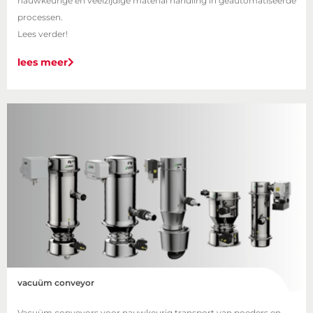
nauwkeurige en veelzijdige material handling in geautomatiseerde
processen.
Lees verder!
lees meer
vacuüm conveyor
Vacuüm conveyors voor nauwkeurig transport van poeders en