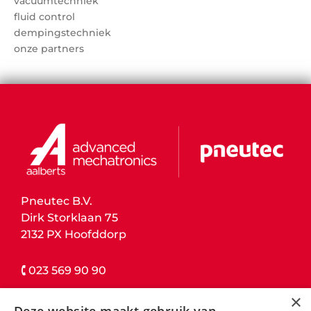
vacuümtechniek
fluid control
dempingstechniek
onze partners
Pneutec B.V.
Dirk Storklaan 75
2132 PX Hoofddorp
🕻 023 569 90 90
×
contact details