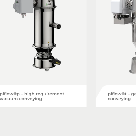
piflow®p – high requirement
piflow®t – 
vacuum conveying
conveying