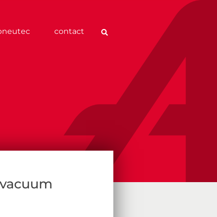
pneutec
contact
l vacuum