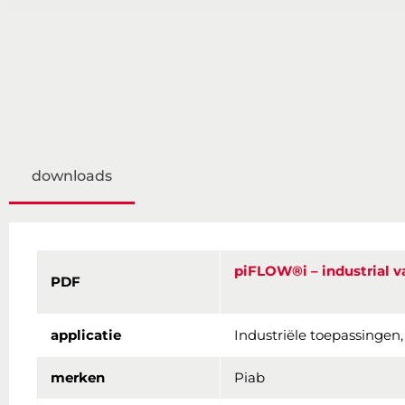
downloads
piFLOW®i – industrial 
PDF
applicatie
Industriële toepassingen
merken
Piab