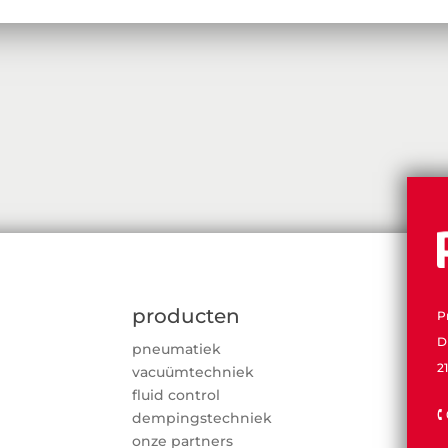
producten
P
D
pneumatiek
2
vacuümtechniek
fluid control

dempingstechniek
onze partners