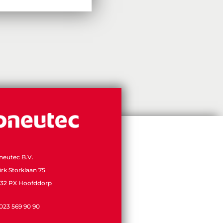
neutec B.V.
irk Storklaan 75
132 PX Hoofddorp
 023 569 90 90