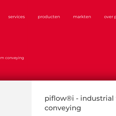
services
producten
markten
over 
uum conveying
piflow®i - industria
conveying