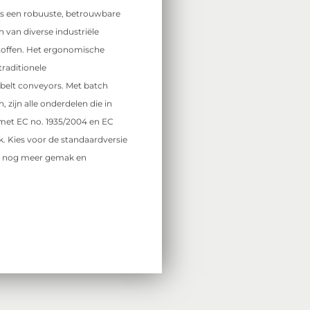
s een robuuste, betrouwbare
n van diverse industriële
 stoffen. Het ergonomische
traditionele
belt conveyors. Met batch
, zijn alle onderdelen die in
met EC no. 1935/2004 en EC
jk. Kies voor de standaardversie
or nog meer gemak en