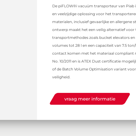
De piFLOW®i vacuüm transporteur van Piab i
en veelzijdige oplossing voor het transportere
materialen, inclusief gevaarlijke en allergene
ontwerp maakt het een veilig alternatief voor 
transportmethodes zoals bucket elevators en 
volumes tot 28 l en een capaciteit van 7.5 ton/h
contact komen met het materiaal compliant 
No. 10/2011 en is ATEX Dust certificatie mogeli
of de Batch Volume Optimisation variant vo
veiligheid.
vraag meer informatie