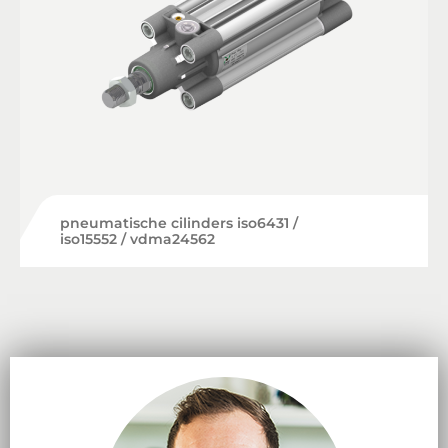
pneumatische cilinders iso6431 /
iso15552 / vdma24562