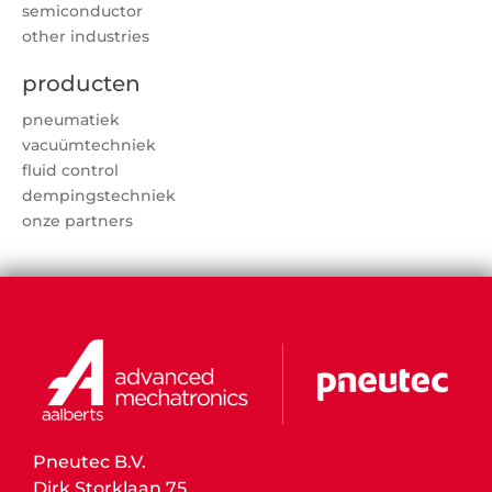
semiconductor
other industries
producten
pneumatiek
vacuümtechniek
fluid control
dempingstechniek
onze partners
Pneutec B.V.
Dirk Storklaan 75