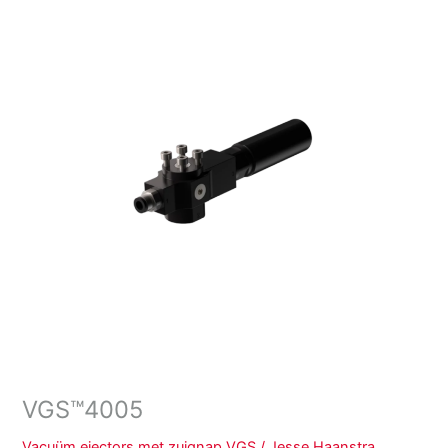
VGS™4005
Vacuüm ejectors met zuignap VGS
/
Jesse Haanstra