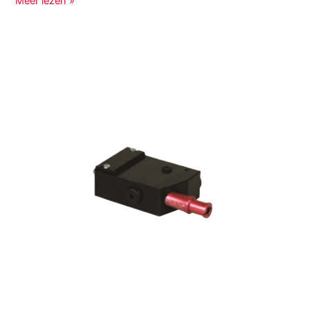
Meer lezen »
VGS™3040