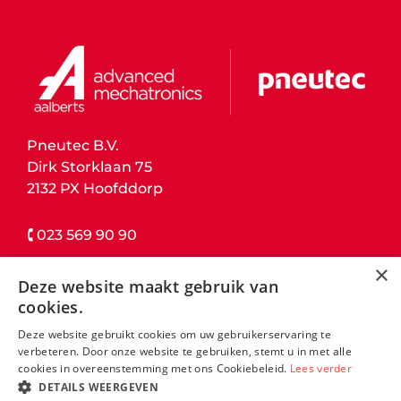
Pneutec B.V.
Dirk Storklaan 75
2132 PX Hoofddorp
🕻 023 569 90 90
×
contact details
Deze website maakt gebruik van
cookies.
L
Deze website gebruikt cookies om uw gebruikerservaring te
i
verbeteren. Door onze website te gebruiken, stemt u in met alle
n
cookies in overeenstemming met ons Cookiebeleid.
Lees verder
DETAILS WEERGEVEN
k