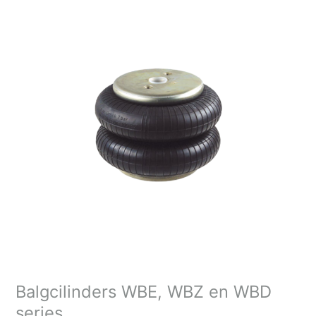
WBE,
WBZ
en
WBD
series
Balgcilinders WBE, WBZ en WBD
series