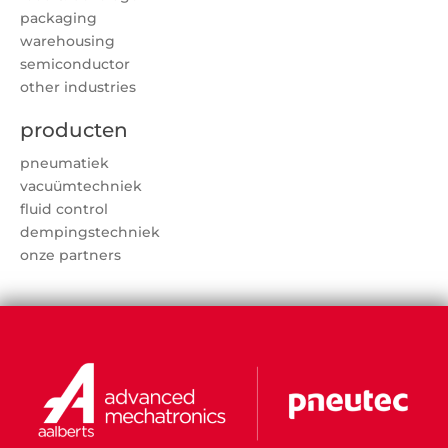
packaging
warehousing
semiconductor
other industries
producten
pneumatiek
vacuümtechniek
fluid control
dempingstechniek
onze partners