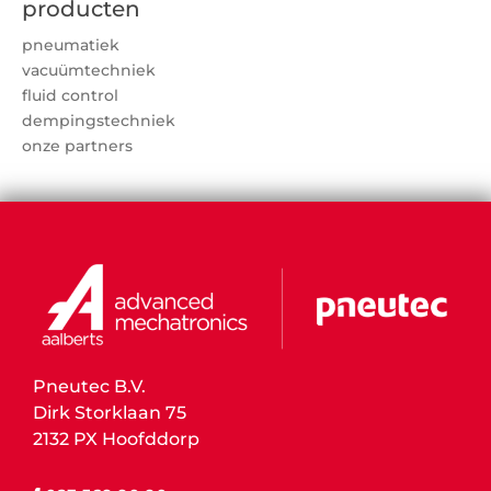
producten
pneumatiek
vacuümtechniek
fluid control
dempingstechniek
onze partners
Pneutec B.V.
Dirk Storklaan 75
2132 PX Hoofddorp