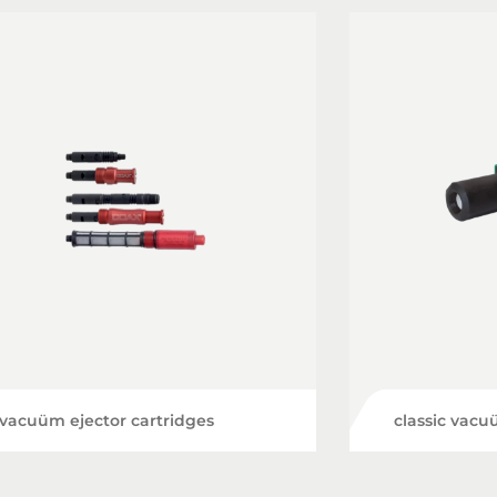
vacuüm ejector cartridges
classic vac