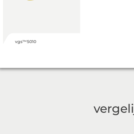
vgs™5010
vergel