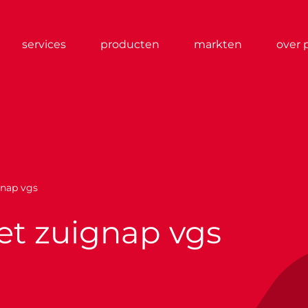
services
producten
markten
over 
gnap vgs
et zuignap vgs