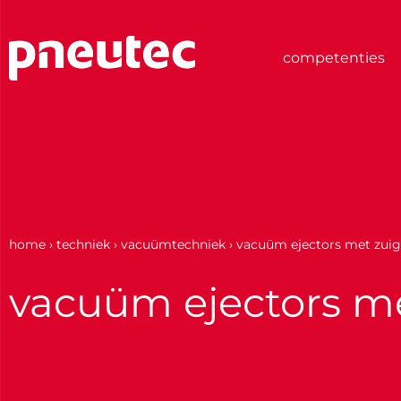
Ga
naar
de
competenties
inhoud
home
›
techniek
›
vacuümtechniek
›
vacuüm ejectors met zui
vacuüm ejectors m