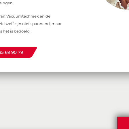
singen.
d van Vacuümtechniek en de
ichzelf zijn niet spannend, maar
s het is bedoeld.
35 69 90 79