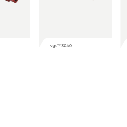
vgs™3040