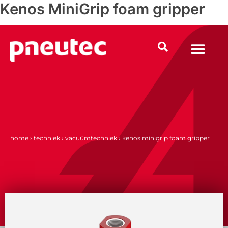
Kenos MiniGrip foam gripper
Ga
naar
de
inhoud
home
›
techniek
›
vacuümtechniek
›
kenos minigrip foam gripper