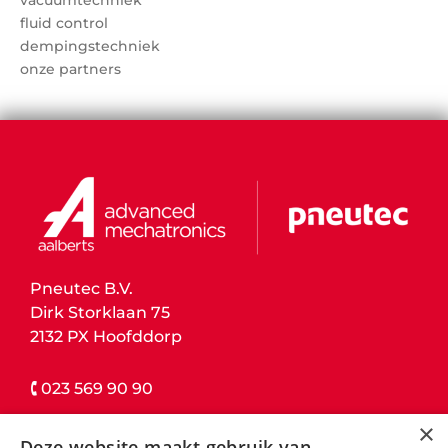
vacuümtechniek
fluid control
dempingstechniek
onze partners
Pneutec B.V.
Dirk Storklaan 75
2132 PX Hoofddorp
🕻 023 569 90 90
×
contact details
Deze website maakt gebruik van