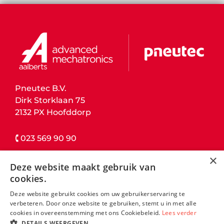
Pneutec B.V.
Dirk Storklaan 75
2132 PX Hoofddorp
🕻 023 569 90 90
×
contact details
Deze website maakt gebruik van
cookies.
L
Deze website gebruikt cookies om uw gebruikerservaring te
i
verbeteren. Door onze website te gebruiken, stemt u in met alle
n
cookies in overeenstemming met ons Cookiebeleid.
Lees verder
DETAILS WEERGEVEN