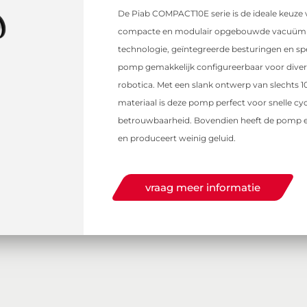
De Piab COMPACT10E serie is de ideale keuze 
compacte en modulair opgebouwde vacuü
technologie, geïntegreerde besturingen en sp
pomp gemakkelijk configureerbaar voor dive
robotica. Met een slank ontwerp van slechts 
materiaal is deze pomp perfect voor snelle cy
betrouwbaarheid. Bovendien heeft de pomp e
en produceert weinig geluid.
vraag meer informatie