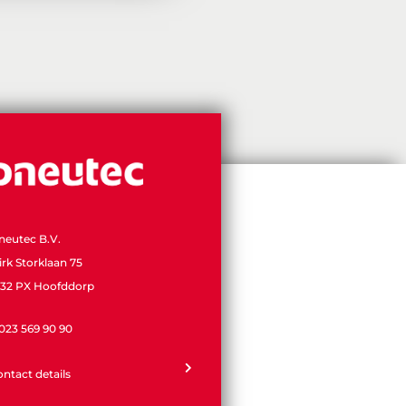
neutec B.V.
irk Storklaan 75
132 PX Hoofddorp
 023 569 90 90
ontact details