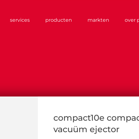
services
producten
markten
over 
compact10e compac
vacuüm ejector