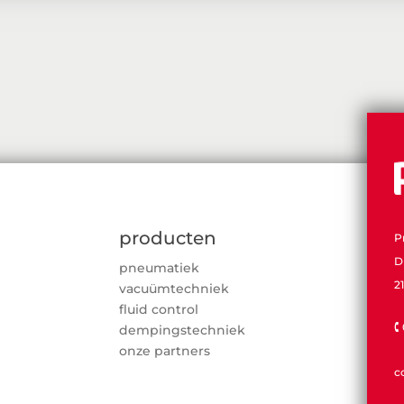
producten
P
D
pneumatiek
2
vacuümtechniek
fluid control

dempingstechniek
onze partners
c