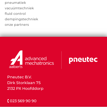
pneumatiek
vacuümtechniek
fluid control
dempingstechniek
onze partners
Pneutec B.V.
Dirk Storklaan 75
2132 PX Hoofddorp
🕻 023 569 90 90