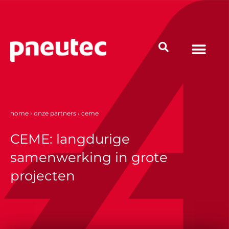
Ga
naar
de
inhoud
home
›
onze partners
›
ceme
CEME: langdurige
samenwerking in grote
projecten