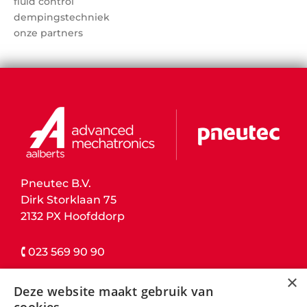
fluid control
dempingstechniek
onze partners
Pneutec B.V.
Dirk Storklaan 75
2132 PX Hoofddorp
🕻 023 569 90 90
×
contact details
Deze website maakt gebruik van