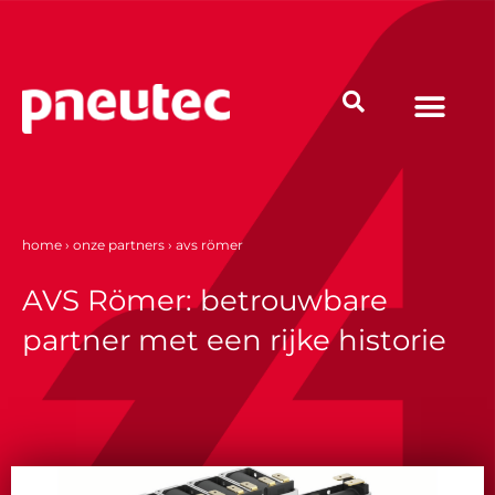
Ga
naar
de
inhoud
home
›
onze partners
›
avs römer
AVS Römer: betrouwbare
partner met een rijke historie