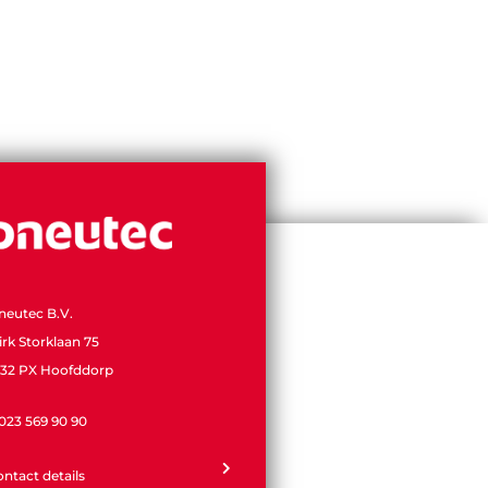
neutec B.V.
irk Storklaan 75
132 PX Hoofddorp
 023 569 90 90
ontact details