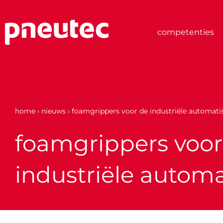
Ga
naar
de
competenties
inhoud
home
›
nieuws
›
foamgrippers voor de industriële automati
foamgrippers voor
industriële automa