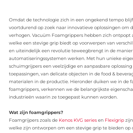
Omdat de technologie zich in een ongekend tempo blijft
voortdurend op zoek naar innovatieve oplossingen om de 
verhogen. Vacuüm Foamgrippers hebben zich ontpopt a
welke een stevige grip biedt op voorwerpen van versch
en uiteindelijk een revolutie teweegbrengt in de manie
automatiseringssystemen werken. Met hun unieke eig
schuimgrijpers een veelzijdige en aanpasbare oplossing
toepassingen, van delicate objecten in de food & bevera
materialen in de productie. Hieronder duiken we in de 
foamgrippers, verkennen we de belangrijkste eigenscha
industrieën waarin ze toegepast kunnen worden.
Wat zijn foamgrippers?
Foamgrijpers zoals de
Kenos KVG series
en
Flexigrip
zij
welke zijn ontworpen om een stevige grip te bieden op 