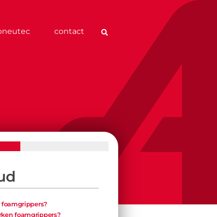
pneutec
contact
ud
n foamgrippers?
rken foamgrippers?