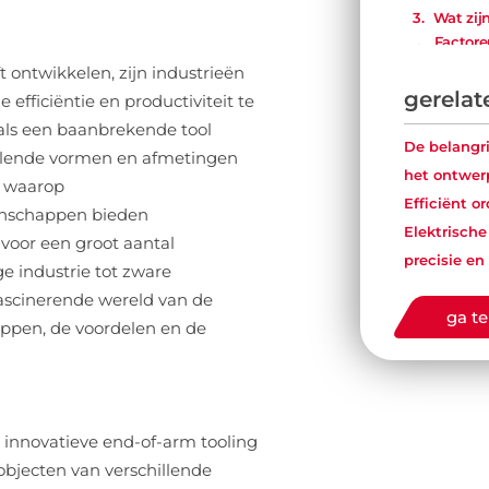
Wat zij
Factore
foamgr
 ontwikkelen, zijn industrieën
gerelat
efficiëntie en productiviteit te
ls een baanbrekende tool
De belangr
illende vormen en afmetingen
het ontwe
r waarop
Efficiënt o
enschappen bieden
Elektrische
 voor een groot aantal
precisie en
ge industrie tot zware
fascinerende wereld van de
ga te
ppen, de voordelen en de
n innovatieve end-of-arm tooling
objecten van verschillende