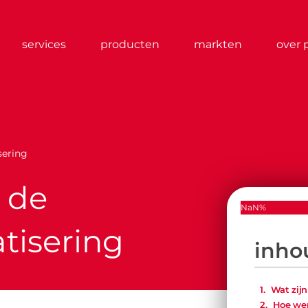
services
producten
markten
over 
sering
 de
NaN%
tisering
inho
Wat zij
Hoe we