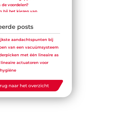
n de voordelen?
n bij het kiezen van
ippers
eerde posts
ijkste aandachtspunten bij
rpen van een vacuümsysteem
rderpicken met één lineaire as
 lineaire actuatoren voor
 hygiëne
rug naar het overzicht