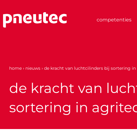
Ga
naar
de
competenties
inhoud
home
›
nieuws
›
de kracht van luchtcilinders bij sortering in
de kracht van lucht
sortering in agrite