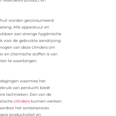
an waardevol product en
n fruit worden geconsumeerd
belang. Alle apparatuur en
oldoen aan strenge hygiënische
ok voor de gebruikte aandrijving
rmogen van deze cilinders om
er en chemische stoffen is van
cten te waarborgen.
itdagingen waarmee het
ebruik van perslucht biedt
ere technieken. Een van de
atische
cilinders
kunnen werken.
aardoor het sorteerproces
gere productiviteit en