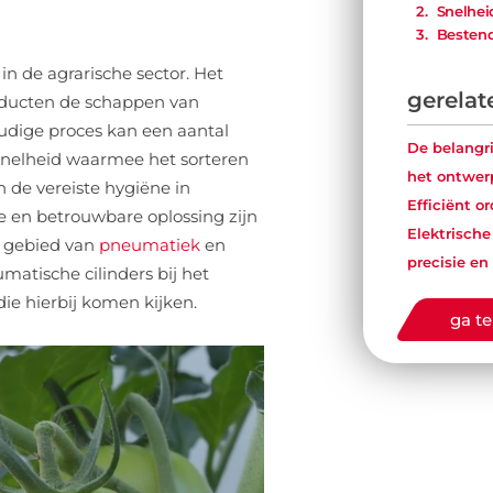
Snelhei
Bestend
De juis
 in de agrarische sector. Het
uw spec
applica
gerelat
roducten de schappen van
oudige proces kan een aantal
De belangr
nelheid waarmee het sorteren
het ontwe
de vereiste hygiëne in
Efficiënt o
 en betrouwbare oplossing zijn
Elektrische
t gebied van
pneumatiek
en
precisie en
atische cilinders bij het
ie hierbij komen kijken.
ga te