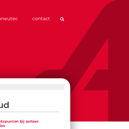
pneutec
contact
ud
tspunten bij sorteer
ies