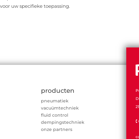
 voor uw specifieke toepassing.
producten
P
D
pneumatiek
2
vacuümtechniek
fluid control

dempingstechniek
onze partners
c