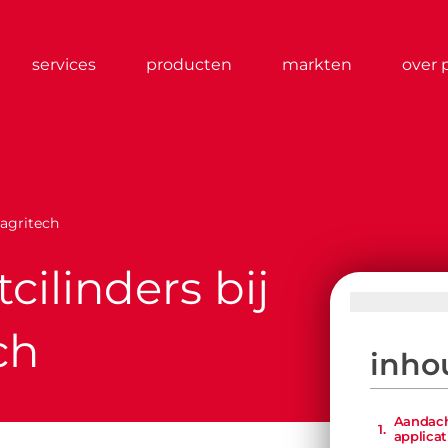
services
producten
markten
over 
 agritech
cilinders bij
ch
inho
Aandach
applicat