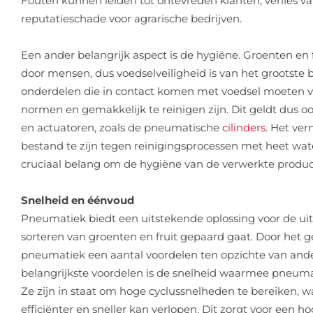
Fouten kunnen leiden tot ontevreden klanten, verlies v
reputatieschade voor agrarische bedrijven.
Een ander belangrijk aspect is de hygiëne. Groenten e
door mensen, dus voedselveiligheid is van het grootste 
onderdelen die in contact komen met voedsel moeten v
normen en gemakkelijk te reinigen zijn. Dit geldt dus o
en actuatoren, zoals de pneumatische
cilinders
. Het ve
bestand te zijn tegen reinigingsprocessen met heet wat
cruciaal belang om de hygiëne van de verwerkte produ
Snelheid en éénvoud
Pneumatiek biedt een uitstekende oplossing voor de u
sorteren van groenten en fruit gepaard gaat. Door het g
pneumatiek een aantal voordelen ten opzichte van and
belangrijkste voordelen is de snelheid waarmee pneum
Ze zijn in staat om hoge cyclussnelheden te bereiken, w
efficiënter en sneller kan verlopen. Dit zorgt voor een ho