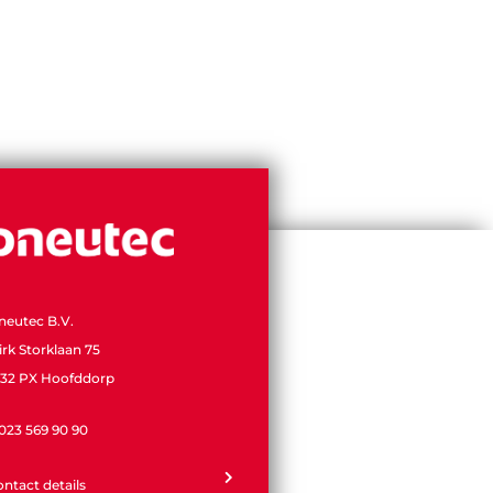
neutec B.V.
irk Storklaan 75
132 PX Hoofddorp
 023 569 90 90
ontact details