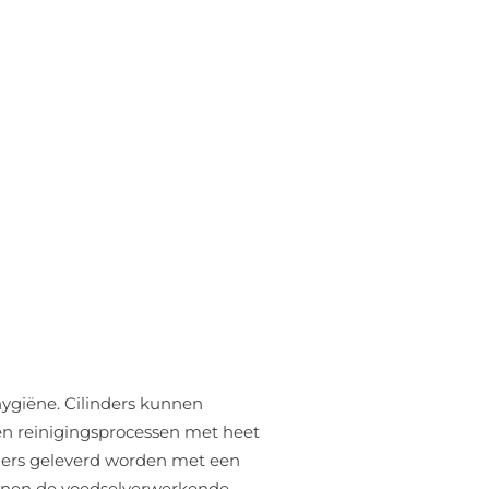
hygiëne. Cilinders kunnen
en reinigingsprocessen met heet
ders geleverd worden met een
innen de voedselverwerkende