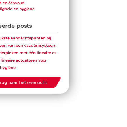
d en éénvoud
igheid en hygiëne
te pneumatische cilinders voor
ifieke agritech en food
ties
eerde posts
ijkste aandachtspunten bij
rpen van een vacuümsysteem
rderpicken met één lineaire as
 lineaire actuatoren voor
 hygiëne
rug naar het overzicht